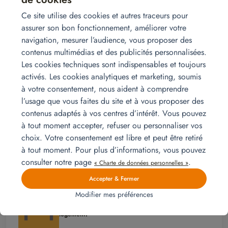
de location de meubles pour expatriés à disposition des
Ce site utilise des cookies et autres traceurs pour
sociétés de relocation qui partagent ces valeurs.
assurer son bon fonctionnement, améliorer votre
navigation, mesurer l’audience, vous proposer des
Nous avons adhéré à
car nous partageons ces
ReloQI
contenus multimédias et des publicités personnalisées.
valeurs et nous souhaitons que l’intégralité de la valeur
Les cookies techniques sont indispensables et toujours
de notre prestation serve l’intérêt du client, et ce, en
activés. Les cookies analytiques et marketing, soumis
toute transparence.
à votre consentement, nous aident à comprendre
l’usage que vous faites du site et à vous proposer des
#relo #expat #locationdemeubles #locationmobilier
contenus adaptés à vos centres d’intérêt. Vous pouvez
#furniturerental #move #mobilitéinternationale
à tout moment accepter, refuser ou personnaliser vos
#globalmobility #reloqi
choix. Votre consentement est libre et peut être retiré
à tout moment. Pour plus d’informations, vous pouvez
Prenez contact
consulter notre page
.
« Charte de données personnelles »
Accepter & Fermer
Modifier mes préférences
Homat, La location de meubles est
la solution
d’aménagement économique et flexible dans votre
logement.