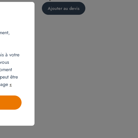
Ajouter au devis
ment,
is à votre
 vous
moment
peut être
 page
«