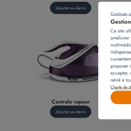
Ajouter au devis
Continuer s
Gestion
Ce site ut
améliorer 
multimédia
indispensa
consenteme
proposer d
accepter, 
retiré à t
Charte de d
Centrale vapeur
Ajouter au devis