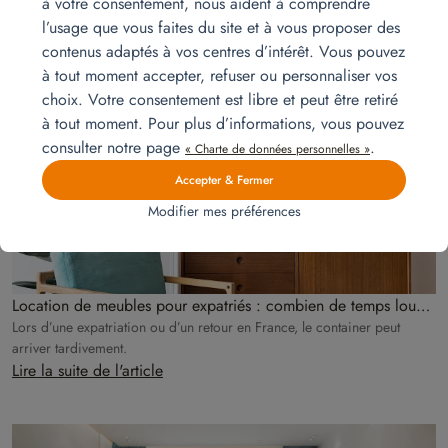
à votre consentement, nous aident à comprendre
Lire la suite de l'article
l’usage que vous faites du site et à vous proposer des
contenus adaptés à vos centres d’intérêt. Vous pouvez
à tout moment accepter, refuser ou personnaliser vos
choix. Votre consentement est libre et peut être retiré
à tout moment. Pour plus d’informations, vous pouvez
consulter notre page
.
« Charte de données personnelles »
Accepter & Fermer
Modifier mes préférences
Location de meubles pour expatriés : combien de temps louer
avant l’arrivée de son container ?
Lors d’une expatriation ou d’un retour en France, le container peut
arriver tardivement.
Lire la suite de l'article