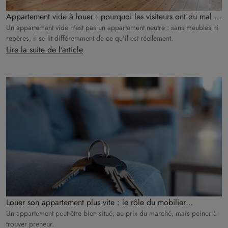
Appartement vide à louer : pourquoi les visiteurs ont du mal à
se projeter ?
Un appartement vide n'est pas un appartement neutre : sans meubles ni
repères, il se lit différemment de ce qu'il est réellement.
Lire la suite de l'article
Louer son appartement plus vite : le rôle du mobilier
temporaire dans la décision du locataire
Un appartement peut être bien situé, au prix du marché, mais peiner à
trouver preneur.