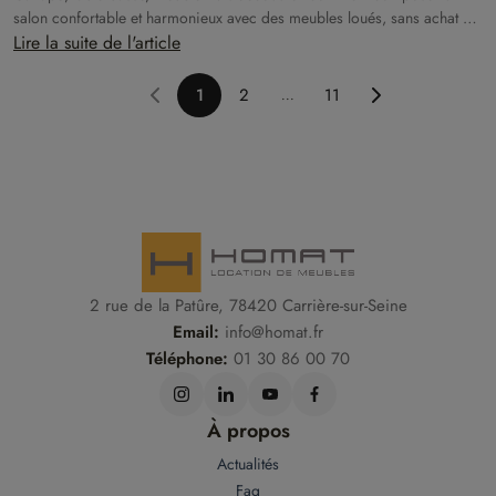
salon confortable et harmonieux avec des meubles loués, sans achat ni
logistique, dès le premier jour.
Lire la suite de l'article
1
2
11
...
2 rue de la Patûre, 78420 Carrière-sur-Seine
Email:
info@homat.fr
Téléphone:
01 30 86 00 70
À propos
Actualités
Faq