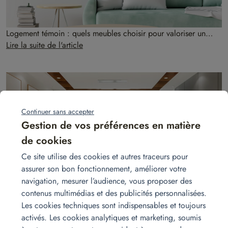
Logement témoin : quels meubles choisir pour valoriser un
programme neuf ?
Lire la suite de l'article
Continuer sans accepter
Gestion de vos préférences en matière
de cookies
Ce site utilise des cookies et autres traceurs pour
assurer son bon fonctionnement, améliorer votre
navigation, mesurer l’audience, vous proposer des
contenus multimédias et des publicités personnalisées.
Location de mobilier ou achat de meubles : quelle solution
Les cookies techniques sont indispensables et toujours
pour valoriser un bien immobilier ?
Avant même la première visite, le mobilier améliore les photos et
activés. Les cookies analytiques et marketing, soumis
facilite la projection.