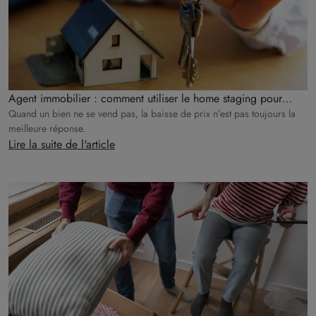
Agent immobilier : comment utiliser le home staging pour
relancer un bien qui ne se vend pas ?
Quand un bien ne se vend pas, la baisse de prix n’est pas toujours la
meilleure réponse.
Lire la suite de l'article