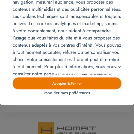
navigation, mesurer l’audience, vous proposer des
contenus multimédias et des publicités personnalisées.
#relocation #move #expat #locationmeubles
Les cookies techniques sont indispensables et toujours
#locationmobilier #furniturerental #homat
activés. Les cookies analytiques et marketing, soumis
#mobilitéinternationale #internationalmobility
à votre consentement, nous aident à comprendre
#globalmobility
l’usage que vous faites du site et à vous proposer des
contenus adaptés à vos centres d’intérêt. Vous pouvez
Prenez contact
à tout moment accepter, refuser ou personnaliser vos
choix. Votre consentement est libre et peut être retiré
à tout moment. Pour plus d’informations, vous pouvez
Homat, La location de meubles est
la solution
consulter notre page
.
« Charte de données personnelles »
d’aménagement économique et flexible dans votre
logement.
Accepter & Fermer
Modifier mes préférences
Demander un devis