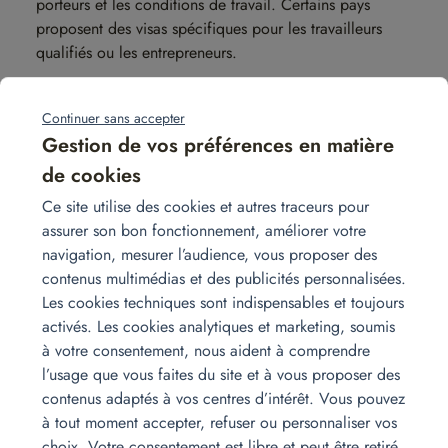
porteurs et les conditions de travail. Certains pays
proposent des visas spécifiques pour les travailleurs
qualifiés ou les entrepreneurs.
5. Les démarches administratives
Continuer sans accepter
Chaque pays dispose de sa propre politique migratoire,
Gestion de vos préférences en matière
parfois drastique. Les conditions d’entrée et de séjour
de cookies
varient selon les pays et certains mêmes demandent des
visas spécifiques, des permis de travail ou des
Ce site utilise des cookies et autres traceurs pour
assurances santé obligatoires. Vérifiez bien les
exigences
assurer son bon fonctionnement, améliorer votre
pour éviter tout désagrément, certaines
administratives
navigation, mesurer l’audience, vous proposer des
démarches peuvent durer des mois. Pour ce faire, vous
contenus multimédias et des publicités personnalisées.
pouvez vous rapprocher des agences de relocation, qui
Les cookies techniques sont indispensables et toujours
vous aideront à mieux cerner les démarches dans
activés. Les cookies analytiques et marketing, soumis
chaque pays.
à votre consentement, nous aident à comprendre
l’usage que vous faites du site et à vous proposer des
contenus adaptés à vos centres d’intérêt. Vous pouvez
Les meilleurs pays pour
à tout moment accepter, refuser ou personnaliser vos
choix. Votre consentement est libre et peut être retiré