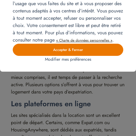
l’usage que vous faites du site et à vous proposer des
pour louer un bien, tels qu’un visa, une preuve de
contenus adaptés à vos centres d’intérêt. Vous pouvez
revenu ou des garanties, peuvent également différer.
à tout moment accepter, refuser ou personnaliser vos
choix. Votre consentement est libre et peut être retiré
Les sites et plateformes pour
à tout moment. Pour plus d’informations, vous pouvez
consulter notre page
.
« Charte de données personnelles »
trouver un logement à
Accepter & Fermer
l’étranger
Modifier mes préférences
Une fois vos besoins définis et les spécificités locales
mieux comprises, il est temps de passer à la recherche
active. Plusieurs options s’offrent à vous pour trouver un
logement dans votre pays d’expatriation.
Les plateformes en ligne
Les sites spécialisés dans la location sont un excellent
point de départ. Certains, comme Expat.com ou
HousingAnywhere, sont dédiés aux expatriés, tandis