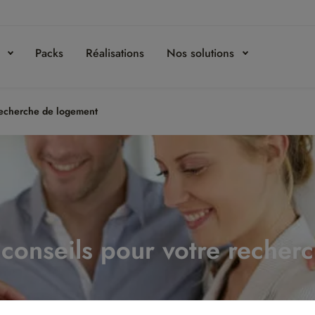
s
Packs
Réalisations
Nos solutions
 recherche de logement
: conseils pour votre reche