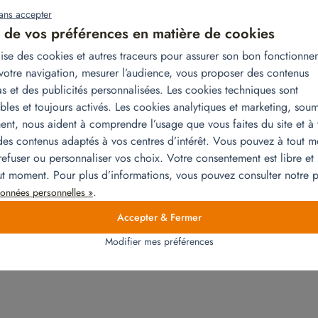
ans accepter
 de vos préférences en matière de cookies
ilise des cookies et autres traceurs pour assurer son bon fonctionne
votre navigation, mesurer l’audience, vous proposer des contenus
s et des publicités personnalisées. Les cookies techniques sont
bles et toujours activés. Les cookies analytiques et marketing, soum
primordiaux pour que votre recherche d’appartement se passe bien.
nt, nous aident à comprendre l’usage que vous faites du site et à
et, pour faciliter votre retour en France après des années d’expatria
es contenus adaptés à vos centres d’intérêt. Vous pouvez à tout 
 de relocation. Elles accompagnent les personnes mutées en France 
refuser ou personnaliser vos choix. Votre consentement est libre et 
ctricité, gaz, eau téléphone, internet, assurance, ouverture de comp
out moment. Pour plus d’informations, vous pouvez consulter notre
 dans les établissements scolaires, l’obtention des visas,
.
onnées personnelles »
 votre dossier fiscal, etc. L’atout essentiel de ce service apporté par
 temps et le réseau étroit avec les différentes administrations. Ce ser
Accepter & Fermer
eignements ou une adresse, rendez-vous sur le site du
www.snprm.c
Modifier mes préférences