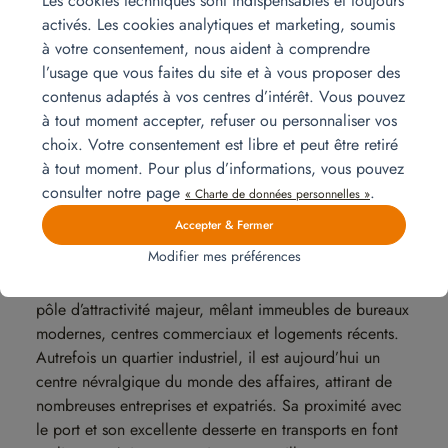
Les cookies techniques sont indispensables et toujours
traditions. Plus ancienne ville de France, elle est le
activés. Les cookies analytiques et marketing, soumis
reflet d’une culture riche, qui a engendré des quartiers
à votre consentement, nous aident à comprendre
aux histoires uniques.
l’usage que vous faites du site et à vous proposer des
contenus adaptés à vos centres d’intérêt. Vous pouvez
à tout moment accepter, refuser ou personnaliser vos
Joliette et Euroméditerranée (2ᵉ
choix. Votre consentement est libre et peut être retiré
arrondissement) : le nouveau
à tout moment. Pour plus d’informations, vous pouvez
consulter notre page
.
centre d’affaires
« Charte de données personnelles »
Accepter & Fermer
Ce secteur en pleine mutation incarne le renouveau
Modifier mes préférences
économique de Marseille. Grâce au projet
Euroméditerranée, la Joliette s’est transformée en un
pôle d’attractivité majeur, mêlant immeubles de bureaux
modernes, centres commerciaux et logements récents.
Autrefois un quartier industriel, il est aujourd’hui un
centre névralgique du monde des affaires, attirant de
nombreuses entreprises et expatriés. Sa proximité avec
le port et son excellente desserte en transports en font