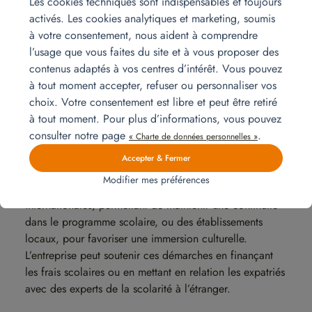
collègues, les clients ou les partenaires. Il est donc
Les cookies techniques sont indispensables et toujours
important de suivre une formation linguistique afin de
activés. Les cookies analytiques et marketing, soumis
faciliter l’intégration.
à votre consentement, nous aident à comprendre
l’usage que vous faites du site et à vous proposer des
La prise en charge de la famille
contenus adaptés à vos centres d’intérêt. Vous pouvez
à tout moment accepter, refuser ou personnaliser vos
La mobilité internationale est souvent une expérience de
choix. Votre consentement est libre et peut être retiré
vie partagée par toute la famille et la réussite de cette
à tout moment. Pour plus d’informations, vous pouvez
transition dépend largement du bien-être des proches
consulter notre page
.
de l’employé expatrié.
« Charte de données personnelles »
Accepter & Fermer
Pour les enfants, trouver une école adaptée est une
Modifier mes préférences
priorité. Cela implique de choisir entre des écoles
internationales, permettant de maintenir une continuité
dans le programme scolaire, ou des établissements
locaux, pour favoriser une immersion culturelle.
L’entreprise peut soutenir ces démarches en finançant
les frais scolaires ou en mettant en relation les expatriés
avec des experts de la scolarité à l’étranger.