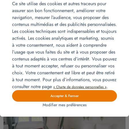
29
Ce site utilise des cookies et autres traceurs pour
assurer son bon fonctionnement, améliorer votre
navigation, mesurer l’audience, vous proposer des
contenus multimédias et des publicités personnalisées.
Les cookies techniques sont indispensables et toujours
activés. Les cookies analytiques et marketing, soumis
à votre consentement, nous aident à comprendre
l’usage que vous faites du site et à vous proposer des
Un retour en France facilité, sans stress ni encombre
contenus adaptés à vos centres d’intérêt. Vous pouvez
Facilitez votre retour en France avec Homat : un logement prêt à vivre
à tout moment accepter, refuser ou personnaliser vos
dès votre arrivée, sans tracas ni délai.
choix. Votre consentement est libre et peut être retiré
Lire la suite
à tout moment. Pour plus d’informations, vous pouvez
consulter notre page
.
« Charte de données personnelles »
Accepter & Fermer
juin
23
Modifier mes préférences