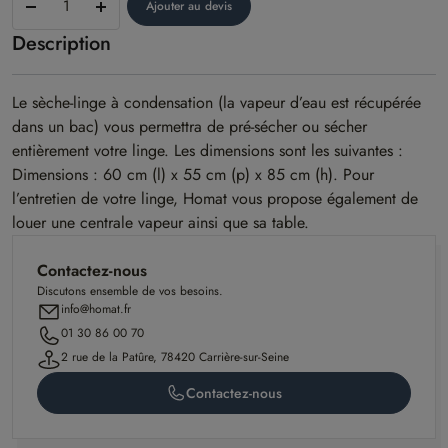
Ajouter au devis
linge
Description
à
condensation
Le sèche-linge à condensation (la vapeur d’eau est récupérée
dans un bac) vous permettra de pré-sécher ou sécher
entièrement votre linge. Les dimensions sont les suivantes :
Dimensions : 60 cm (l) x 55 cm (p) x 85 cm (h). Pour
l’entretien de votre linge, Homat vous propose également de
louer une centrale vapeur ainsi que sa table.
Contactez-nous
Discutons ensemble de vos besoins.
info@homat.fr
01 30 86 00 70
2 rue de la Patûre, 78420 Carrière-sur-Seine
Contactez-nous