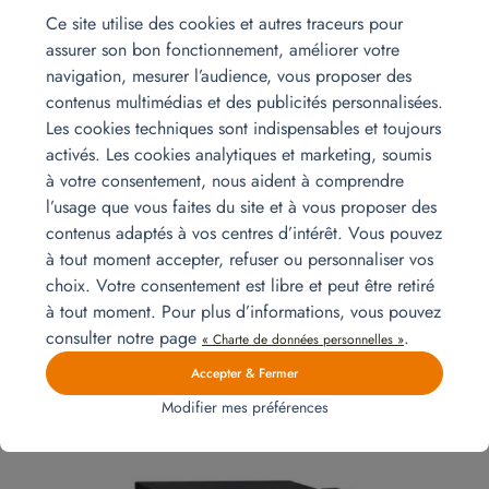
Ce site utilise des cookies et autres traceurs pour
assurer son bon fonctionnement, améliorer votre
navigation, mesurer l’audience, vous proposer des
contenus multimédias et des publicités personnalisées.
Les cookies techniques sont indispensables et toujours
activés. Les cookies analytiques et marketing, soumis
Installation pour un 4 pièces
à votre consentement, nous aident à comprendre
Un aménagement complet pour un appartement 4 pièces, livré et
l’usage que vous faites du site et à vous proposer des
installé par Homat en moins de 48 h. Prêt à emménager dès votre
contenus adaptés à vos centres d’intérêt. Vous pouvez
arrivée, entre confort et praticité.
Lire la suite
à tout moment accepter, refuser ou personnaliser vos
choix. Votre consentement est libre et peut être retiré
à tout moment. Pour plus d’informations, vous pouvez
consulter notre page
.
« Charte de données personnelles »
Autres produits qui pourraient
Accepter & Fermer
vous intéresser
Modifier mes préférences