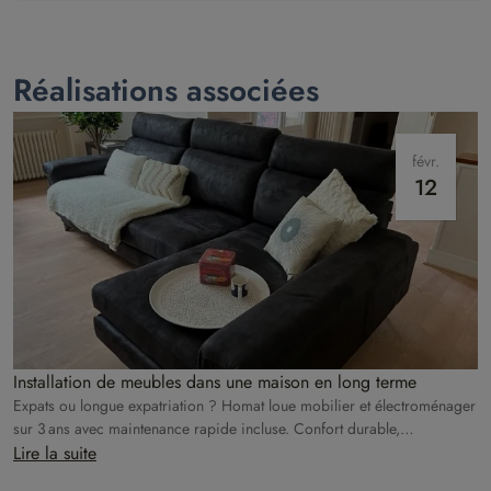
Réalisations associées
févr.
12
Installation de meubles dans une maison en long terme
Expats ou longue expatriation ? Homat loue mobilier et électroménager
sur 3 ans avec maintenance rapide incluse. Confort durable,
engagement écologique.
Lire la suite