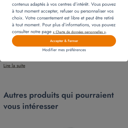
contenus adaptés à vos centres d’intérêt. Vous pouvez
à tout moment accepter, refuser ou personnaliser vos
choix. Votre consentement est libre et peut être retiré
à tout moment. Pour plus d’informations, vous pouvez
consulter notre page
.
« Charte de données personnelles »
Accepter & Fermer
Installation pour un 3 pièces
Modifier mes préférences
Optimisez l’espace avec l’installation de lits superposés : une solution
pratique, esthétique et prête à l’emploi pour un logement fonctionnel
dès votre arrivée.
Lire la suite
Autres produits qui pourraient
vous intéresser