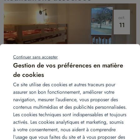
oct.
11
Continuer sans accepter
Gestion de vos préférences en matière
de cookies
Installation pour un 4 pièces
Ce site utilise des cookies et autres traceurs pour
Un aménagement complet pour un appartement 4 pièces en
assurer son bon fonctionnement, améliorer votre
Haute‑Savoie, livré et installé clés en main par Homat, alliant praticité,
navigation, mesurer l’audience, vous proposer des
confort et design harmonieux.
Lire la suite
contenus multimédias et des publicités personnalisées.
Les cookies techniques sont indispensables et toujours
activés. Les cookies analytiques et marketing, soumis
janv.
à votre consentement, nous aident à comprendre
25
l’usage que vous faites du site et à vous proposer des