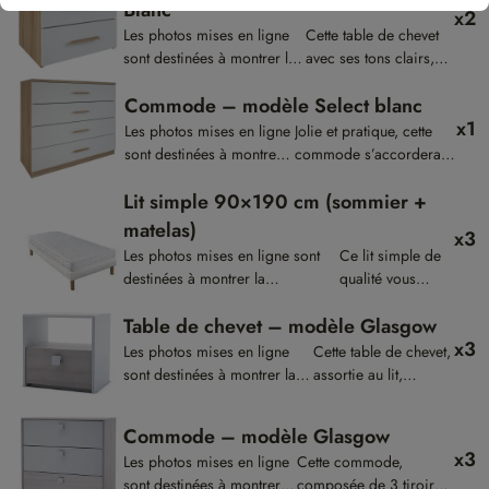
Blanc
x2
contractuelles.
qualité.
Les photos mises en ligne
Cette table de chevet
sont destinées à montrer la
avec ses tons clairs,
présentation des produits,
propose une jolie
Commode – modèle Select blanc
elles ne sont pas
harmonie pour votre
x1
contractuelles.
chambre.
Les photos mises en ligne
Jolie et pratique, cette
sont destinées à montrer
commode s’accordera
la présentation des
avec les tables de chevet
Lit simple 90×190 cm (sommier +
produits, elles ne sont pas
et l’armoire de la même
contractuelles.
collection.
matelas)
x3
Les photos mises en ligne sont
Ce lit simple de
destinées à montrer la
qualité vous
présentation des produits, elles
garantira des
Table de chevet – modèle Glasgow
ne sont pas contractuelles.
nuits reposantes.
x3
Les photos mises en ligne
Cette table de chevet,
sont destinées à montrer la
assortie au lit,
présentation des produits,
donnera une touche
elles ne sont pas
naturelle à votre
Commode – modèle Glasgow
contractuelles.
chambre.
x3
Les photos mises en ligne
Cette commode,
sont destinées à montrer la
composée de 3 tiroirs,