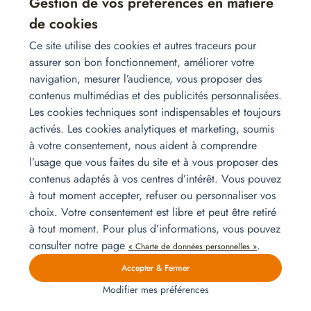
Gestion de vos préférences en matière
présentation des produits, elles
tiroirs et 2 espaces
ne sont pas contractuelles.
de rangement.
de cookies
Table – modèle Shine
x1
Les photos mises en ligne
Table contemporaine
Ce site utilise des cookies et autres traceurs pour
sont destinées à montrer la
très stylée avec ses
assurer son bon fonctionnement, améliorer votre
présentation des produits,
couleurs chêne et noir
navigation, mesurer l’audience, vous proposer des
elles ne sont pas
pourra accueillir 4 à 6
contenus multimédias et des publicités personnalisées.
Chaise Nine
contractuelles.
personnes.
x6
Les cookies techniques sont indispensables et toujours
Les photos mises en ligne
Ces chaises
sont destinées à montrer
contemporaines gris en
activés. Les cookies analytiques et marketing, soumis
la présentation des
simili cuir se marieront
à votre consentement, nous aident à comprendre
produits, elles ne sont pas
de manière
l’usage que vous faites du site et à vous proposer des
Buffet – modèle Shine
contractuelles.
contemporaine à votre
contenus adaptés à vos centres d’intérêt. Vous pouvez
x1
Les photos mises en ligne sont
Le buffet
intérieur.
à tout moment accepter, refuser ou personnaliser vos
destinées à montrer la présentation
Shine
choix. Votre consentement est libre et peut être retiré
des produits, elles ne sont pas
comporte 3
Lit double 160×200 cm (sommier +
contractuelles.
portes et 1
à tout moment. Pour plus d’informations, vous pouvez
tiroir.
consulter notre page
.
matelas)
« Charte de données personnelles »
x1
Les photos mises en ligne
Ce lit double vous
Accepter & Fermer
sont destinées à montrer la
garantira des nuits
Modifier mes préférences
présentation des produits,
paisibles grâce à son
Table de chevet – modèle Select
elles ne sont pas
sommier et matelas de