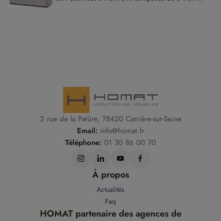
présentation des produits,
fera un ensemble
elles ne sont pas
harmonieux avec le lit et
contractuelles.
la table de chevet.
2 rue de la Patûre, 78420 Carrière-sur-Seine
Email:
info@homat.fr
Téléphone:
01 30 86 00 70
À propos
Actualités
Faq
HOMAT partenaire des agences de