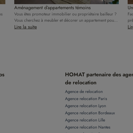
Aménagement d’appartements témoins
Un
ns
Vous êtes promoteur immobilier ou propriétaire bailleur ?
Fac
Vous cherchez à meubler et décorer un appartement pour
prê
le rendre irrésistible à la location ? Homat s’occupe de tout
Lire la suite
Lir
!
os
HOMAT partenaire des age
de relocation
Agence de relocation
Agence relocation Paris
Agence relocation Lyon
Agence relocation Bordeaux
Agence relocation Lille
Agence relocation Nantes