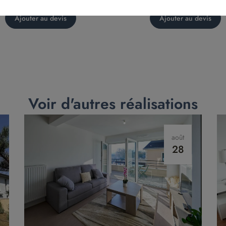
uteuil – modèle Cama
Chaise Snow
Ajouter au devis
Ajouter au devis
Voir d'autres réalisations
août
28