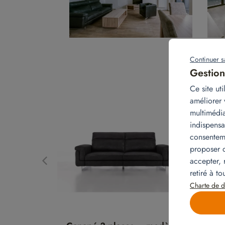
Continuer s
Gestion
Ce site ut
améliorer 
multimédia
indispensa
consenteme
proposer d
accepter, 
retiré à t
Charte de d