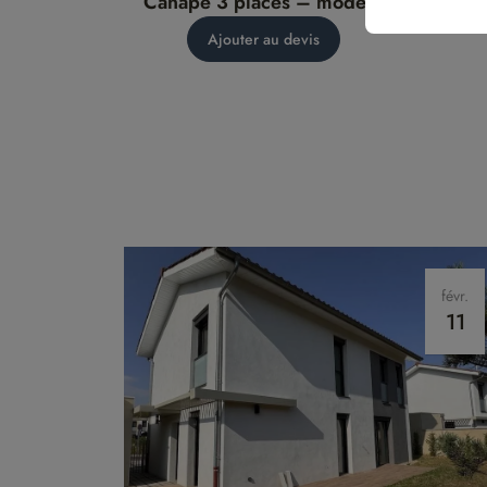
Canapé 3 places – modèle
Fa
Cama
Ajouter au devis
févr.
11