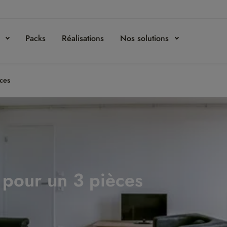
s
Packs
Réalisations
Nos solutions
èces
n pour un 3 pièces