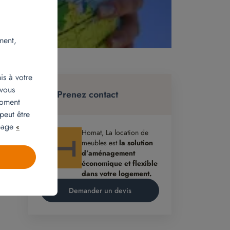
ment,
is à votre
e
 vous
 En
Prenez contact
moment
peut être
 page
«
Homat, La location de
meubles est
la solution
d’aménagement
économique et flexible
dans votre logement.
Demander un devis