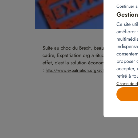
Continuer s
Gestion
Ce site ut
améliorer 
multimédia
indispensa
Suite au choc du Brexit, beaucoup de multina
consenteme
cadre, Expatriation.org a étudié la relocalisat
proposer d
effet, c’est la solution économique, écologique
accepter, 
:
http://www.expatriation.org/actualites/relocation-p
retiré à t
Charte de d