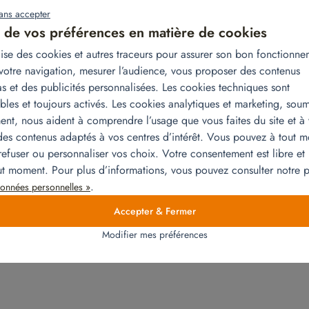
ans accepter
 de vos préférences en matière de cookies
ilise des cookies et autres traceurs pour assurer son bon fonctionne
votre navigation, mesurer l’audience, vous proposer des contenus
s et des publicités personnalisées. Les cookies techniques sont
bles et toujours activés. Les cookies analytiques et marketing, soum
tionales changent d’implantation dans l’Union Européenne. Dans c
nt, nous aident à comprendre l’usage que vous faites du site et à
ion professionnelle et plus particulièrement la location de meubles.
es contenus adaptés à vos centres d’intérêt. Vous pouvez à tout 
 et simple en cas d’expatriation ! Retrouvez l’article complet ici
refuser ou personnaliser vos choix. Votre consentement est libre et 
rofessionnelle.html
out moment. Pour plus d’informations, vous pouvez consulter notre
.
onnées personnelles »
Accepter & Fermer
Modifier mes préférences