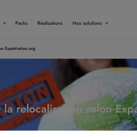
s
Packs
Réalisations
Nos solutions
lon Expatriation.org
t la relocalisation selon Exp