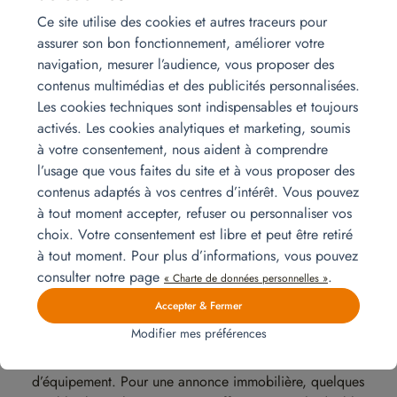
éléments et gérer les imprévus. Pour un propriétaire ou
Ce site utilise des cookies et autres traceurs pour
un promoteur, cette logistique est lourde, surtout si le
assurer son bon fonctionnement, améliorer votre
calendrier est serré. La question n’est donc pas
navigation, mesurer l’audience, vous proposer des
seulement financière. Il faut aussi savoir qui s’occupe
contenus multimédias et des publicités personnalisées.
de la mise en place et de l’évacuation à la fin.
Les cookies techniques sont indispensables et toujours
Chez Homat, ce sont
qui prennent en charge
activés. Les cookies analytiques et marketing, soumis
nos équipes
la livraison, l’installation du mobilier, le branchement
à votre consentement, nous aident à comprendre
des équipements si nécessaire, puis la reprise des
l’usage que vous faites du site et à vous proposer des
meubles à la fin de la période prévue. Vous
gagnez
contenus adaptés à vos centres d’intérêt. Vous pouvez
du temps
et le bien est prêt à être présenté sans gérer
à tout moment accepter, refuser ou personnaliser vos
toute la partie opérationnelle.
choix. Votre consentement est libre et peut être retiré
à tout moment. Pour plus d’informations, vous pouvez
consulter notre page
.
« Charte de données personnelles »
Adapter la solution au niveau
Accepter & Fermer
de valorisation attendu
Modifier mes préférences
Tous les projets ne demandent pas le même niveau
d’équipement. Pour une annonce immobilière, quelques