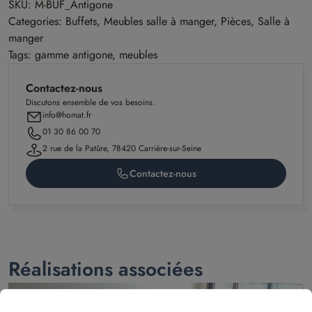
SKU: M-BUF_Antigone
Categories: Buffets, Meubles salle à manger, Pièces, Salle à
manger
Tags: gamme antigone, meubles
Contactez-nous
Discutons ensemble de vos besoins.
info@homat.fr
01 30 86 00 70
2 rue de la Patûre, 78420 Carrière-sur-Seine
Contactez-nous
Réalisations associées