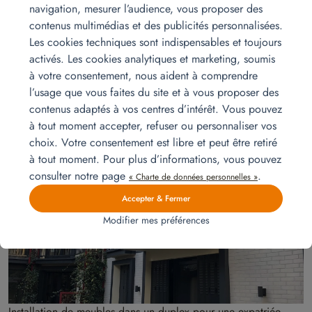
navigation, mesurer l’audience, vous proposer des
contenus multimédias et des publicités personnalisées.
Les cookies techniques sont indispensables et toujours
activés. Les cookies analytiques et marketing, soumis
Installation de meubles pour du court terme
à votre consentement, nous aident à comprendre
Bertrand est un client français qui, après avoir passé deux années
l’usage que vous faites du site et à vous proposer des
passionnantes au Canada avec sa famille , fait son retour en France.
contenus adaptés à vos centres d’intérêt. Vous pouvez
Lire la suite
à tout moment accepter, refuser ou personnaliser vos
choix. Votre consentement est libre et peut être retiré
à tout moment. Pour plus d’informations, vous pouvez
mars
consulter notre page
.
« Charte de données personnelles »
06
Accepter & Fermer
Modifier mes préférences
Installation de meubles dans un duplex pour une expatriée