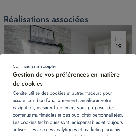
Réalisations associées
juin
19
Continuer sans accepter
Gestion de vos préférences en matière
de cookies
Ce site utilise des cookies et autres traceurs pour
Installation de meubles dans un appartement Airbnb
assurer son bon fonctionnement, améliorer votre
Propriétaire Airbnb ? Homat livre et installe mobilier, linge,
navigation, mesurer l’audience, vous proposer des
électroménager, vaisselle et déco pour créer un nid douillet et
contenus multimédias et des publicités personnalisées.
opérationnel dès l’arrivée des voyageurs.
Lire la suite
Les cookies techniques sont indispensables et toujours
activés. Les cookies analytiques et marketing, soumis