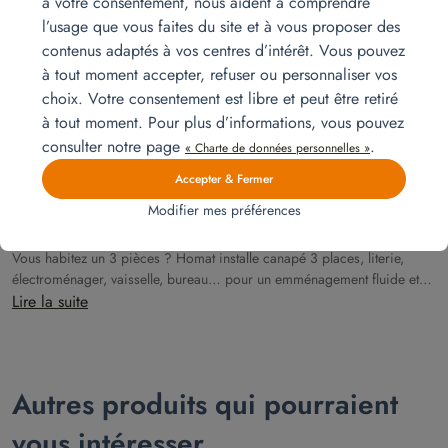
à votre consentement, nous aident à comprendre
l’usage que vous faites du site et à vous proposer des
mars
contenus adaptés à vos centres d’intérêt. Vous pouvez
15
à tout moment accepter, refuser ou personnaliser vos
choix. Votre consentement est libre et peut être retiré
à tout moment. Pour plus d’informations, vous pouvez
consulter notre page
.
« Charte de données personnelles »
Accepter & Fermer
Modifier mes préférences
Installation pour un 3 pièces
Vous habitez un 3 pièces ? Homat installe canapé 3 places, literie,
électroménager, vaisselle, bureau… pour un emménagement fluide et
confortable dès votre arrivée.
Lire la suite
Autres produits qui pourraient
vous intéresser