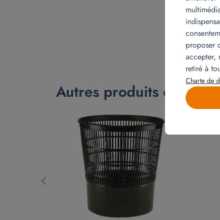
multimédia
indispensa
consenteme
proposer d
accepter, 
retiré à t
Charte de d
Autres produits qui pour