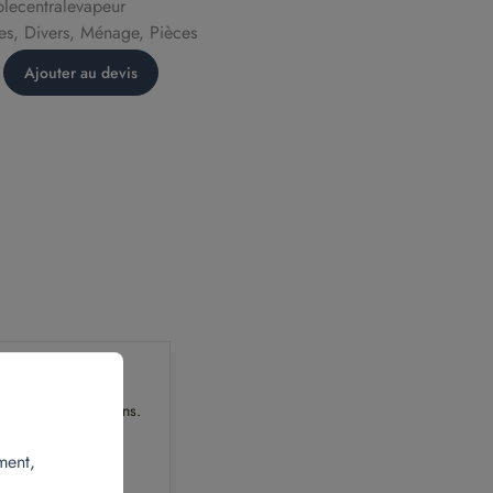
lecentralevapeur
es, Divers, Ménage, Pièces
Ajouter au devis
z-nous
emble de vos besoins.
t.fr
00 70
ment,
 Patûre, 78420