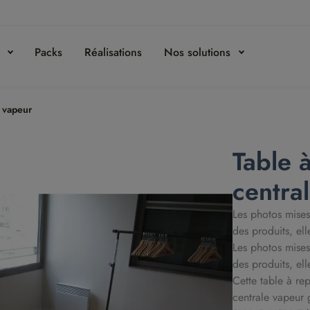
s
Packs
Réalisations
Nos solutions
e vapeur
Table 
centra
Les photos mises
des produits, ell
Les photos mises
des produits, ell
Cette table à re
centrale vapeur 