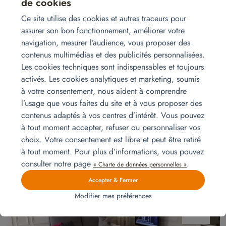
de cookies
Ce site utilise des cookies et autres traceurs pour
mars
08
assurer son bon fonctionnement, améliorer votre
navigation, mesurer l’audience, vous proposer des
contenus multimédias et des publicités personnalisées.
Les cookies techniques sont indispensables et toujours
activés. Les cookies analytiques et marketing, soumis
à votre consentement, nous aident à comprendre
l’usage que vous faites du site et à vous proposer des
contenus adaptés à vos centres d’intérêt. Vous pouvez
Installation pour un 4 pièces
à tout moment accepter, refuser ou personnaliser vos
Vivez l’essentiel dès votre arrivée : installation complète pour un
choix. Votre consentement est libre et peut être retiré
4 pièces par Homat, alliant confort, fonctionnalité et rapidité sans
à tout moment. Pour plus d’informations, vous pouvez
compromis sur le style.
Lire la suite
consulter notre page
.
« Charte de données personnelles »
Accepter & Fermer
Modifier mes préférences
avr.
03