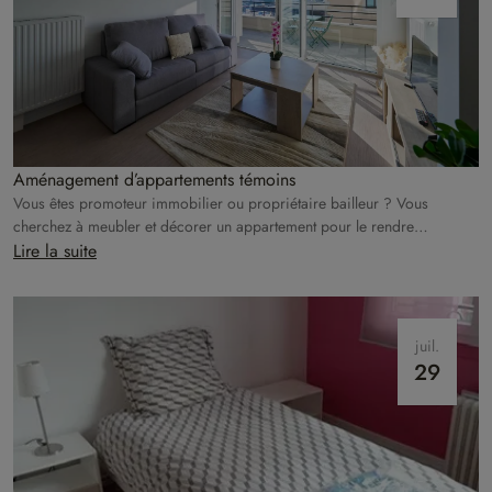
Aménagement d’appartements témoins
Vous êtes promoteur immobilier ou propriétaire bailleur ? Vous
cherchez à meubler et décorer un appartement pour le rendre
irrésistible à la location ? Homat s’occupe de tout !
Lire la suite
juil.
29